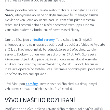
ale chtějí se věnovat pouze vlastní aplikaci.
Dnešní podoba celého uživatelského rozhraní je rozdělena na část
SaaS
, kde vybrané aplikace poskytujeme jako full managed službu.
Nejvíce se věnujeme aplikacím nad Linuxem ať už přímo vlastnímu
řešení mail serverů nebo aplikační nadstavbě WebApps. Oběma
variantám budeme v budoucnu věnovat vlastní články.
Druhou částí jsou
virtuální servery
. Tato sekce je naší největší
chloubou a jsme na ni opravdu pyšní. Jednoduché a přehledné. Vyberte
si OS, aplikaci nebo instalujte jednoduše ze své předchozí zálohy
serveru. Zvolte vhodnou konfiguraci profilu (CPU, RAM, Storage) a
klikněte na objednat. V případě, že si chcete nainstalovat konkrétní
aplikaci (např. webový server WebApps, MariaDB, apod.) Manuální
instalace operačního systému vás ušetříme a obdržíte přístupové údaje
už přímo do zvolené aplikace.
Třetí částí jsou
domény
, které z historického hlediska dávají smysl
vzhledem k povaze služeb a struktuře zákazníků.
VÝVOJ NAŠEHO ROZHRANÍ:
Podívejte se na vývoj našeho uživatelského rozhraní od prvních krůčků