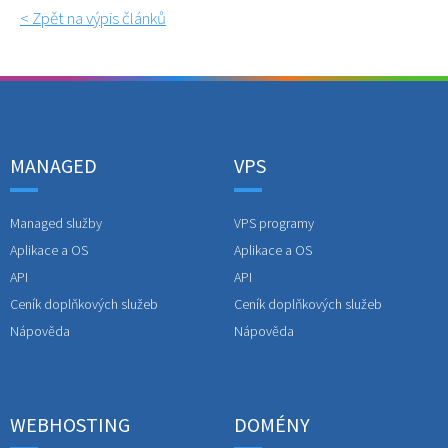
< Zpět na výpis článků
MANAGED
VPS
Managed služby
VPS programy
Aplikace a OS
Aplikace a OS
API
API
Ceník doplňkových služeb
Ceník doplňkových služeb
Nápověda
Nápověda
WEBHOSTING
DOMÉNY