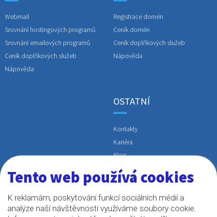
Webmail
Registrace domén
Srovnání hostingových programů
Ceník domén
Srovnání emailových programů
Ceník doplňkových služeb
Ceník doplňkových služeb
Nápověda
Nápověda
OSTATNÍ
Kontakty
Kariéra
Blog
Obchodní podmínky a GDPR
Tento web používá cookies
Linked
K reklamám, poskytování funkcí sociálních médií a
analýze naší návštěvnosti využíváme soubory cookie.