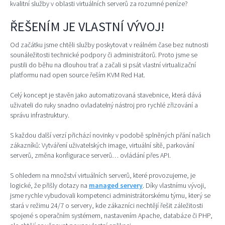
kvalitní služby v oblasti virtuálních serverů za rozumné peníze?
ŘEŠENÍM JE VLASTNÍ VÝVOJ!
Od začátku jsme chtěli služby poskytovat v reálném čase bez nutnosti
sounáležitosti technické podpory či administrátorů. Proto jsme se
pustili do běhu na dlouhou trať a začali si psát vlastní virtualizační
platformu nad open source řeším KVM Red Hat.
Celý koncept je stavěn jako automatizovaná stavebnice, která dává
uživateli do ruky snadno ovladatelný nástroj pro rychlé zřizování a
správu infrastruktury.
S každou další verzí přichází novinky v podobě splněných přání našich
zákazníků: Vytváření uživatelských image, virtuální sítě, parkování
serverů, změna konfigurace serverů… ovládání přes API.
S ohledem na množství virtuálních serverů, které provozujeme, je
logické, že přišly dotazy na
managed servery
. Díky vlastnímu vývoji,
jsme rychle vybudovali kompetenci administrátorskému týmu, který se
stará v režimu 24/7 o servery, kde zákazníci nechtějí řešit záležitosti
spojené s operačním systémem, nastavením Apache, databáze či PHP,