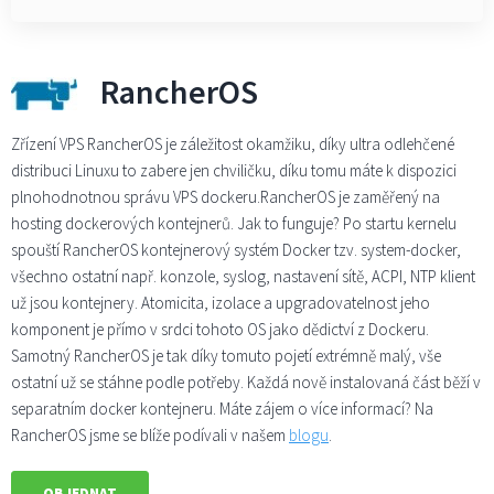
RancherOS
Zřízení VPS RancherOS je záležitost okamžiku, díky ultra odlehčené
distribuci Linuxu to zabere jen chviličku, díku tomu máte k dispozici
plnohodnotnou správu VPS dockeru.RancherOS je zaměřený na
hosting dockerových kontejnerů. Jak to funguje? Po startu kernelu
spouští RancherOS kontejnerový systém Docker tzv. system-docker,
všechno ostatní např. konzole, syslog, nastavení sítě, ACPI, NTP klient
už jsou kontejnery. Atomicita, izolace a upgradovatelnost jeho
komponent je přímo v srdci tohoto OS jako dědictví z Dockeru.
Samotný RancherOS je tak díky tomuto pojetí extrémně malý, vše
ostatní už se stáhne podle potřeby. Každá nově instalovaná část běží v
separatním docker kontejneru. Máte zájem o více informací? Na
RancherOS jsme se blíže podívali v našem
blogu
.
OBJEDNAT