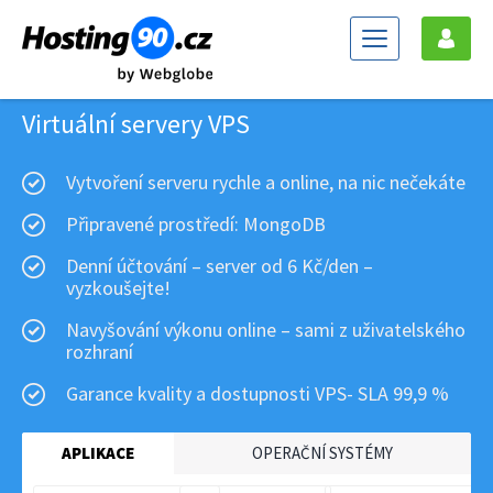
Virtuální servery VPS
Vytvoření serveru rychle a online, na nic nečekáte
Připravené prostředí: MongoDB
Denní účtování – server od 6 Kč/den –
vyzkoušejte!
Navyšování výkonu online – sami z uživatelského
rozhraní
Garance kvality a dostupnosti VPS- SLA 99,9 %
APLIKACE
OPERAČNÍ SYSTÉMY