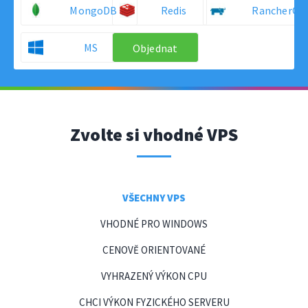
MongoDB
Redis
RancherOS
MS
Objednat
Windows
Server
Zvolte si vhodné VPS
VŠECHNY VPS
VHODNÉ PRO WINDOWS
CENOVĚ ORIENTOVANÉ
VYHRAZENÝ VÝKON CPU
CHCI VÝKON FYZICKÉHO SERVERU