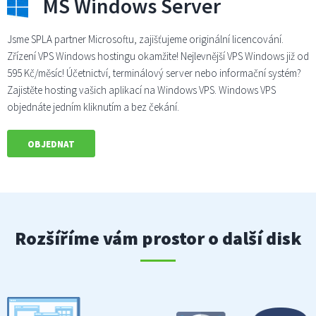
MS Windows Server
Jsme SPLA partner Microsoftu, zajišťujeme originální licencování.
Zřízení VPS Windows hostingu okamžite! Nejlevnější VPS Windows již od
595 Kč/měsíc! Účetnictví, terminálový server nebo informační systém?
Zajistěte hosting vašich aplikací na Windows VPS. Windows VPS
objednáte jedním kliknutím a bez čekání.
OBJEDNAT
Rozšíříme vám prostor o další disk