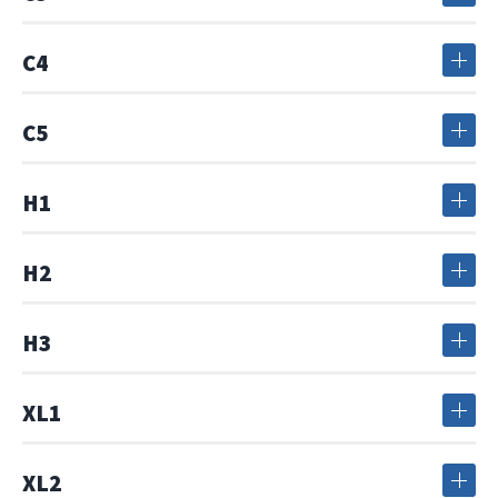
C4
C5
H1
H2
H3
XL1
XL2