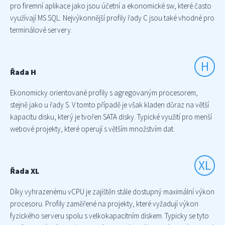
pro firemní aplikace jako jsou účetní a ekonomické sw, které často
využívají MS SQL. Nejvýkonnější profily řady C jsou také vhodné pro
terminálové servery.
H
Řada H
Ekonomicky orientované profily s agregovaným procesorem,
stejně jako u řady S. V tomto případě je však kladen důraz na větší
kapacitu disku, který je tvořen SATA disky. Typické využití pro menší
webové projekty, které operují s větším množstvím dat.
XL
Řada XL
Díky vyhrazenému vCPU je zajištěn stále dostupný maximální výkon
procesoru. Profily zaměřené na projekty, které vyžadují výkon
fyzického serveru spolu s velkokapacitním diskem. Typicky se tyto