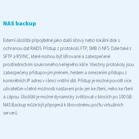
NAS backup
Externí úložiště připojitelné jako další síťový nebo lokální disk s
ochranou dat RAID5. Přístup z protokolů FTP, SMB či NFS. Dále také z
SFTP a RSYNC, které mohou být šifrované a zabezpečené
prostřednictvím soukromého/veřejného klíče. Všechny protokoly jsou
zabezpečeny přístupovým jménem, heslem a omezením přístupu z
konkrétních IP adres v rámci vnitřní sítě. Přístup je možné povolit více
uživatelům včetně možnosti nastavení práv jen ke čtení, nebo ke čtení
a zápisu. Úložiště je možné dynamicky zvětšovat v blocích po 100 GB.
NAS Backup může být připojená k libovolnému počtu virtuálních
serverů.